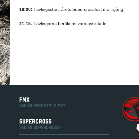
18:00:
Tävlingsstart, årets Supercrossfest drar igång.
21:15:
Tävlingarna beräknas vara avslutade.
FMX
VAD ÄR FREESTYLE MX?
SUPERCROSS
VAD ÄR SUPERCROSS?