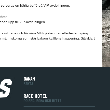
serveras en härlig buffé på VIP-avdelningen.
 töms.
anan upp till VIP-avdelningen.
avslutade och för våra VIP-gäster drar efterfesten igång.
 människorna som står bakom kvällens happening. Självklart
BANAN
FAKTA
RACE HOTEL
PRISER, BOKA OCH HITTA