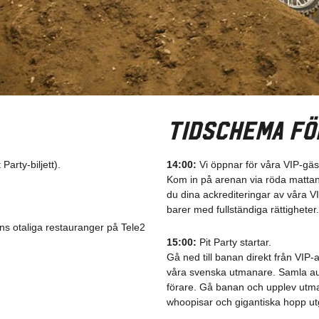
Tidschema fö
Party-biljett).
14:00:
Vi öppnar för våra VIP-gäs
Kom in på arenan via röda mattan i
du dina ackrediteringar av våra VI
barer med fullständiga rättigheter.
nns otaliga restauranger på Tele2
15:00:
Pit Party startar.
Gå ned till banan direkt från VIP
våra svenska utmanare. Samla aut
förare. Gå banan och upplev utm
whoopisar och gigantiska hopp ut